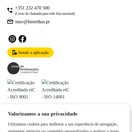
+351 232 470 500
(Custo de chamada para rede fixa nacional)
muv@berrelhas.pt
Instale a aplicação
Valorizamos a sua privacidade
Termos e Condições
Política de Privacidade e Cookies
Utilizamos cookies para melhorar a sua experiência de navegação,
Declaração de Acessibilidade
apresentar anúncios ou conteúdos personalizados e analisar o nosso